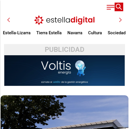
chevron_left
chevron_right
Estella-Lizarra
Tierra Estella
Navarra
Cultura
Sociedad
PUBLICIDAD