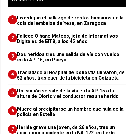
Investigan el hallazgo de restos humanos en la
1
cola del embalse de Yesa, en Zaragoza
Fallece Oihane Mateos, jefa de Informativos
2
Digitales de EITB, a los 45 años
Dos heridos tras una salida de vía con vuelco
3
en la AP-15, en Pueyo
Trasladado al Hospital de Donostia un varón, de
4
52 años, tras caer de la bicicleta en Goizueta
Un camión se sale de la vía en la AP-15 a la
5
altura de Olóriz y el conductor resulta herido
Muere al precipitarse un hombre que huía de la
6
policía en Estella
Herida grave una joven, de 26 años, tras un
7
aparatoso accidente en la NA-122, en Lerín