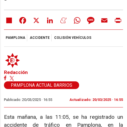
Share
Facebook
X
LinkedIn
Meneame
WhatsApp
Message
Email
Pr
PAMPLONA
ACCIDENTE
COLISIÓN VEHÍCULOS
Redacción
PAMPLONA ACTUAL BARRIOS
Publicado: 20/03/2025 ·
16:55
Actualizado: 20/03/2025 · 16:55
Esta mañana, a las 11:05, se ha registrado un
accidente de tráfico en Pamplona, en la