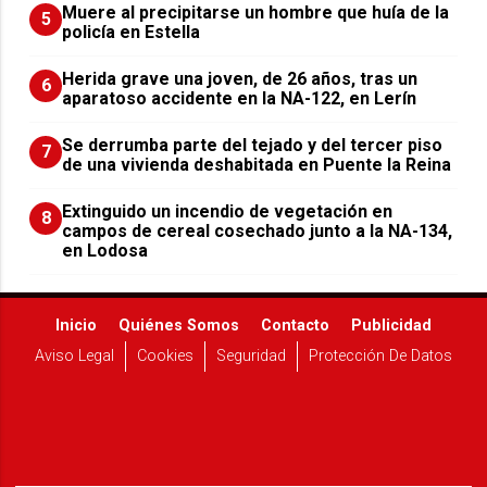
Muere al precipitarse un hombre que huía de la
5
policía en Estella
Herida grave una joven, de 26 años, tras un
6
aparatoso accidente en la NA-122, en Lerín
Se derrumba parte del tejado y del tercer piso
7
de una vivienda deshabitada en Puente la Reina
Extinguido un incendio de vegetación en
8
campos de cereal cosechado junto a la NA-134,
en Lodosa
Inicio
Quiénes Somos
Contacto
Publicidad
Aviso Legal
Cookies
Seguridad
Protección De Datos