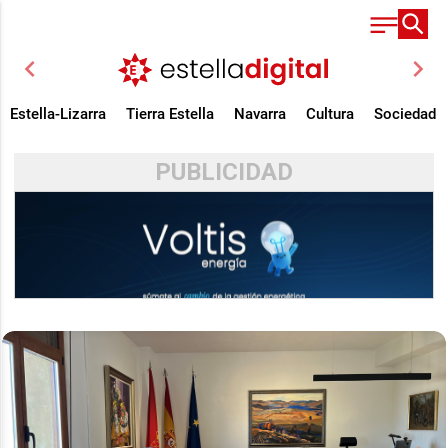
chevron_left
chevron_right
Estella-Lizarra
Tierra Estella
Navarra
Cultura
Sociedad
PUBLICIDAD