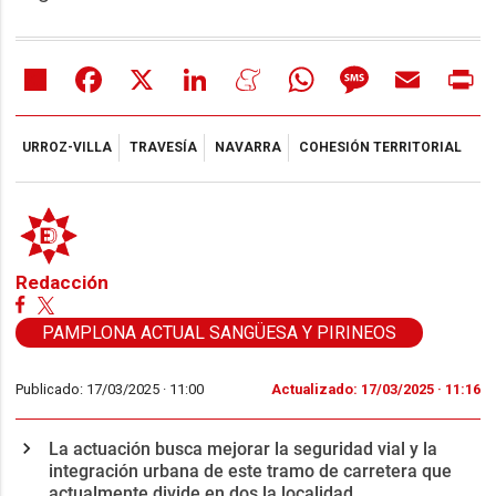
Share
Facebook
X
LinkedIn
Meneame
WhatsApp
Message
Email
Pr
URROZ-VILLA
TRAVESÍA
NAVARRA
COHESIÓN TERRITORIAL
Redacción
PAMPLONA ACTUAL SANGÜESA Y PIRINEOS
Publicado: 17/03/2025 ·
11:00
Actualizado: 17/03/2025 · 11:16
La actuación busca mejorar la seguridad vial y la
integración urbana de este tramo de carretera que
actualmente divide en dos la localidad