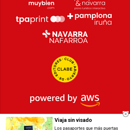
Viaja sin visado
2026
© Grupo Comunikaze
Los pasaportes que más puertas