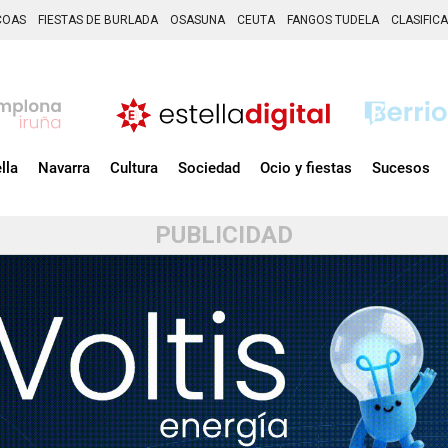
COAS
FIESTAS DE BURLADA
OSASUNA
CEUTA
FANGOS TUDELA
CLASIFIC
lla
Navarra
Cultura
Sociedad
Ocio y fiestas
Sucesos
PUBLICIDAD