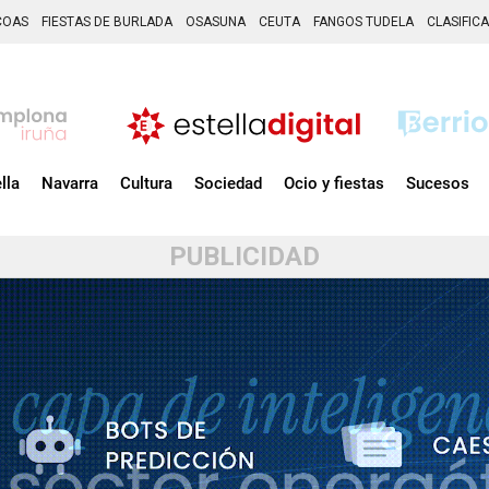
COAS
FIESTAS DE BURLADA
OSASUNA
CEUTA
FANGOS TUDELA
CLASIFIC
lla
Navarra
Cultura
Sociedad
Ocio y fiestas
Sucesos
PUBLICIDAD