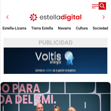
chevron_left
chevron_right
Estella-Lizarra
Tierra Estella
Navarra
Cultura
Sociedad
PUBLICIDAD