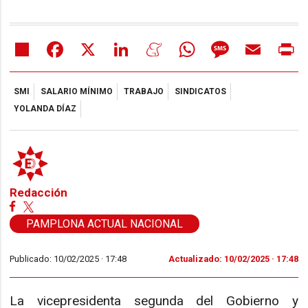
Share
Facebook
X
LinkedIn
Meneame
WhatsApp
Message
Email
Pr
SMI
SALARIO MÍNIMO
TRABAJO
SINDICATOS
YOLANDA DÍAZ
Redacción
PAMPLONA ACTUAL NACIONAL
Publicado: 10/02/2025 ·
17:48
Actualizado: 10/02/2025 · 17:48
La vicepresidenta segunda del Gobierno y