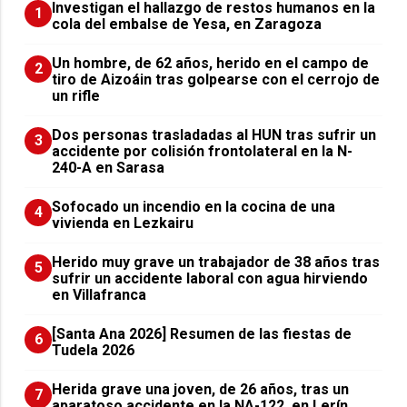
Investigan el hallazgo de restos humanos en la
1
cola del embalse de Yesa, en Zaragoza
Un hombre, de 62 años, herido en el campo de
2
tiro de Aizoáin tras golpearse con el cerrojo de
un rifle
​Dos personas trasladadas al HUN tras sufrir un
3
accidente por colisión frontolateral en la N-
240-A en Sarasa
Sofocado un incendio en la cocina de una
4
vivienda en Lezkairu
Herido muy grave un trabajador de 38 años tras
5
sufrir un accidente laboral con agua hirviendo
en Villafranca
[Santa Ana 2026] Resumen de las fiestas de
6
Tudela 2026
Herida grave una joven, de 26 años, tras un
7
aparatoso accidente en la NA-122, en Lerín