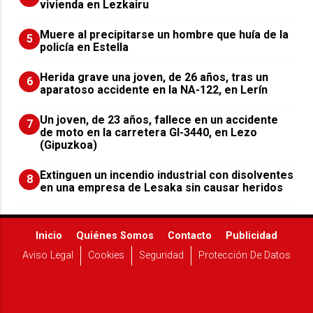
vivienda en Lezkairu
Muere al precipitarse un hombre que huía de la
5
policía en Estella
Herida grave una joven, de 26 años, tras un
6
aparatoso accidente en la NA-122, en Lerín
Un joven, de 23 años, fallece en un accidente
7
de moto en la carretera GI-3440, en Lezo
(Gipuzkoa)
Extinguen un incendio industrial con disolventes
8
en una empresa de Lesaka sin causar heridos
Inicio
Quiénes Somos
Contacto
Publicidad
Aviso Legal
Cookies
Seguridad
Protección De Datos