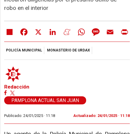
robo en el interior
Share
Facebook
X
LinkedIn
Meneame
WhatsApp
Message
Email
Pr
POLICÍA MUNICIPAL
MONASTERIO DE URDAX
Redacción
PAMPLONA ACTUAL SAN JUAN
Publicado: 24/01/2025 ·
11:18
Actualizado: 24/01/2025 · 11:18
Un agente de la Policía Municipal de Pamplona