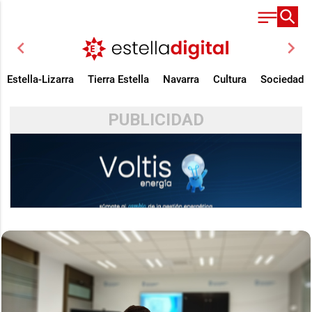
chevron_left
chevron_right
Estella-Lizarra
Tierra Estella
Navarra
Cultura
Sociedad
PUBLICIDAD