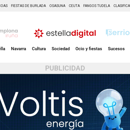
COAS
FIESTAS DE BURLADA
OSASUNA
CEUTA
FANGOS TUDELA
CLASIFIC
lla
Navarra
Cultura
Sociedad
Ocio y fiestas
Sucesos
PUBLICIDAD