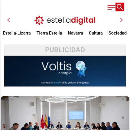
chevron_left
chevron_right
Estella-Lizarra
Tierra Estella
Navarra
Cultura
Sociedad
PUBLICIDAD