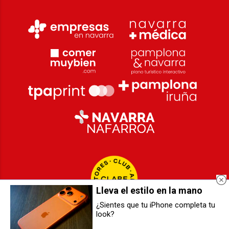
Lleva el estilo en la mano
¿Sientes que tu iPhone completa tu
Aierdi traslada al Consejo de las
El PSN-PSOE condena las
look?
CCAA exigencias para
pintadas aparecidas en el
salvaguardar la producción local
Monumento a los Caídos