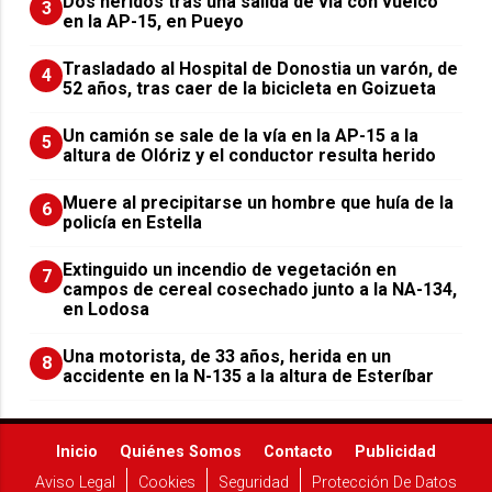
Dos heridos tras una salida de vía con vuelco
3
en la AP-15, en Pueyo
Trasladado al Hospital de Donostia un varón, de
4
52 años, tras caer de la bicicleta en Goizueta
Un camión se sale de la vía en la AP-15 a la
5
altura de Olóriz y el conductor resulta herido
Muere al precipitarse un hombre que huía de la
6
policía en Estella
Extinguido un incendio de vegetación en
7
campos de cereal cosechado junto a la NA-134,
en Lodosa
Una motorista, de 33 años, herida en un
8
accidente en la N-135 a la altura de Esteríbar
Inicio
Quiénes Somos
Contacto
Publicidad
Aviso Legal
Cookies
Seguridad
Protección De Datos