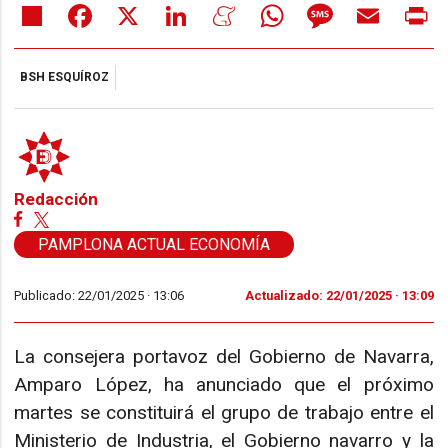
Share
Facebook
X
LinkedIn
Meneame
WhatsApp
Message
Email
Pr
BSH ESQUÍROZ
Redacción
PAMPLONA ACTUAL ECONOMÍA
Publicado: 22/01/2025 ·
13:06
Actualizado: 22/01/2025 · 13:09
La consejera portavoz del Gobierno de Navarra,
Amparo López, ha anunciado que el próximo
martes se constituirá el grupo de trabajo entre el
Ministerio de Industria, el Gobierno navarro y la