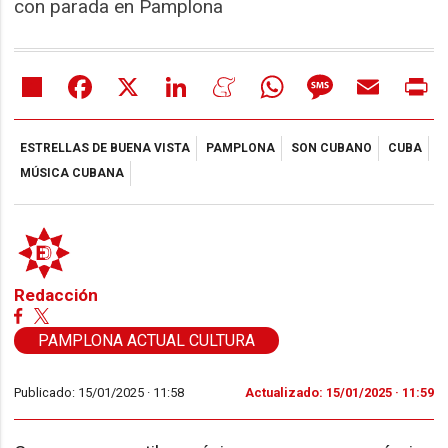
con parada en Pamplona
Share
Facebook
X
LinkedIn
Meneame
WhatsApp
Message
Email
Pr
ESTRELLAS DE BUENA VISTA
PAMPLONA
SON CUBANO
CUBA
MÚSICA CUBANA
Redacción
PAMPLONA ACTUAL CULTURA
Publicado: 15/01/2025 ·
11:58
Actualizado: 15/01/2025 · 11:59