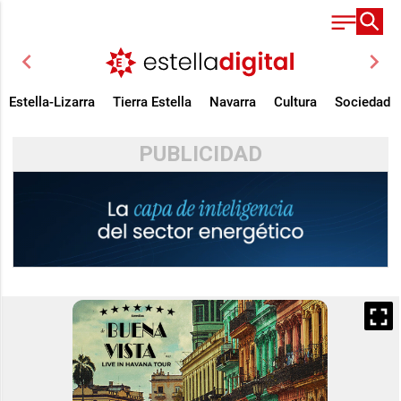
chevron_left
chevron_right
Estella-Lizarra
Tierra Estella
Navarra
Cultura
Sociedad
PUBLICIDAD