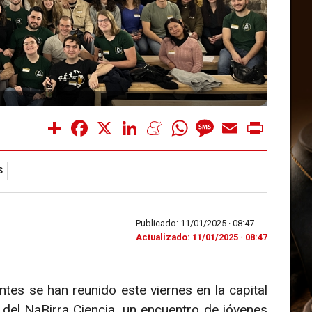
Share
Facebook
X
LinkedIn
Meneame
WhatsApp
Message
Email
Print
S
Publicado: 11/01/2025 ·
08:47
Actualizado: 11/01/2025 · 08:47
tes se han reunido este viernes en la capital
n del NaBirra Ciencia, un encuentro de jóvenes