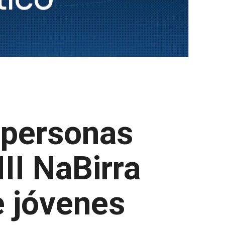
 personas
II NaBirra
e jóvenes