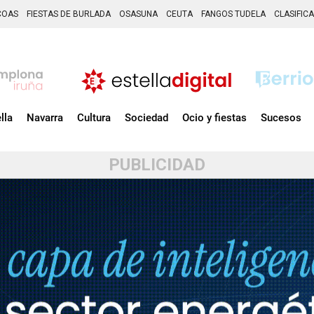
COAS
FIESTAS DE BURLADA
OSASUNA
CEUTA
FANGOS TUDELA
CLASIFIC
lla
Navarra
Cultura
Sociedad
Ocio y fiestas
Sucesos
PUBLICIDAD