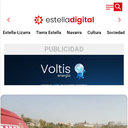
chevron_left
chevron_right
Estella-Lizarra
Tierra Estella
Navarra
Cultura
Sociedad
PUBLICIDAD