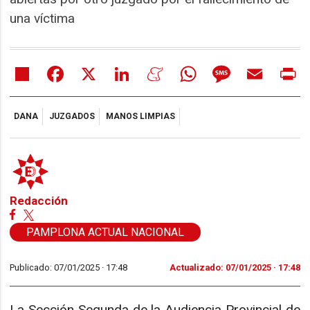
una víctima
Share
Facebook
X
LinkedIn
Meneame
WhatsApp
Message
Email
Pr
DANA
JUZGADOS
MANOS LIMPIAS
Redacción
PAMPLONA ACTUAL NACIONAL
Publicado: 07/01/2025 ·
17:48
Actualizado: 07/01/2025 · 17:48
La Sección Segunda de la Audiencia Provincial de