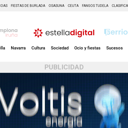
COAS
FIESTAS DE BURLADA
OSASUNA
CEUTA
FANGOS TUDELA
CLASIFIC
lla
Navarra
Cultura
Sociedad
Ocio y fiestas
Sucesos
PUBLICIDAD