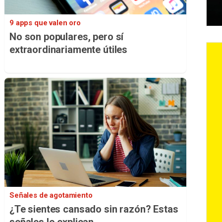
9 apps que valen oro
No son populares, pero sí
extraordinariamente útiles
Señales de agotamiento
¿Te sientes cansado sin razón? Estas
señales lo explican