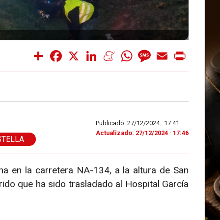
Share
Facebook
X
LinkedIn
Meneame
WhatsApp
Message
Email
Print
Publicado: 27/12/2024 ·
17:41
Actualizado: 27/12/2024 · 17:46
STELLA
a en la carretera NA-134, a la altura de San
do que ha sido trasladado al Hospital García