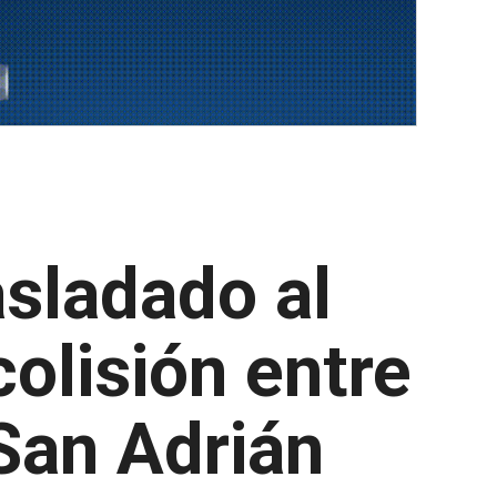
asladado al
colisión entre
San Adrián