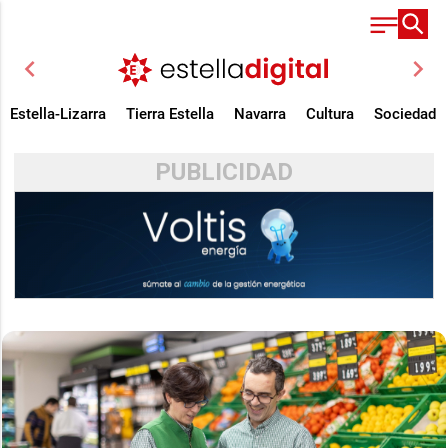
chevron_left
chevron_right
Estella-Lizarra
Tierra Estella
Navarra
Cultura
Sociedad
PUBLICIDAD