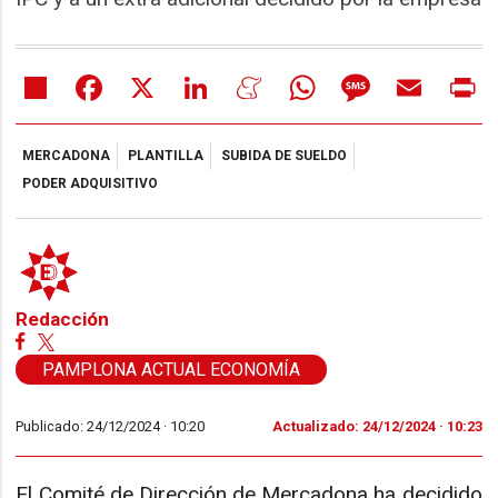
Share
Facebook
X
LinkedIn
Meneame
WhatsApp
Message
Email
Pr
MERCADONA
PLANTILLA
SUBIDA DE SUELDO
PODER ADQUISITIVO
Redacción
PAMPLONA ACTUAL ECONOMÍA
Publicado: 24/12/2024 ·
10:20
Actualizado: 24/12/2024 · 10:23
El Comité de Dirección de Mercadona ha decidido