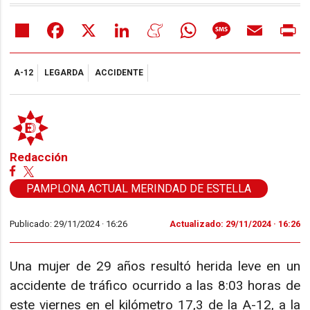
Share
Facebook
X
LinkedIn
Meneame
WhatsApp
Message
Email
Pr
A-12
LEGARDA
ACCIDENTE
Redacción
PAMPLONA ACTUAL MERINDAD DE ESTELLA
Publicado: 29/11/2024 ·
16:26
Actualizado: 29/11/2024 · 16:26
Una mujer de 29 años resultó herida leve en un
accidente de tráfico ocurrido a las 8:03 horas de
este viernes en el kilómetro 17,3 de la A-12, a la