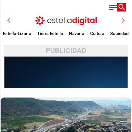
chevron_left
chevron_right
Estella-Lizarra
Tierra Estella
Navarra
Cultura
Sociedad
PUBLICIDAD