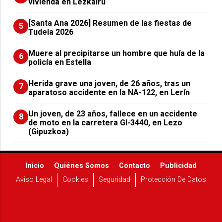
vivienda en Lezkairu
[Santa Ana 2026] Resumen de las fiestas de
5
Tudela 2026
Muere al precipitarse un hombre que huía de la
6
policía en Estella
Herida grave una joven, de 26 años, tras un
7
aparatoso accidente en la NA-122, en Lerín
Un joven, de 23 años, fallece en un accidente
8
de moto en la carretera GI-3440, en Lezo
(Gipuzkoa)
Inicio
Quiénes Somos
Contacto
Publicidad
Aviso Legal
Cookies
Seguridad
Protección De Datos