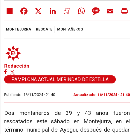
Share
Facebook
X
LinkedIn
Meneame
WhatsApp
Message
Email
Pr
MONTEJURRA
RESCATE
MONTAÑEROS
Redacción
PAMPLONA ACTUAL MERINDAD DE ESTELLA
Publicado: 16/11/2024 ·
21:40
Actualizado: 16/11/2024 · 21:40
Dos montañeros de 39 y 43 años fueron
rescatados este sábado en Montejurra, en el
término municipal de Ayegui, después de quedar