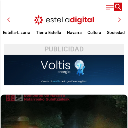
chevron_left
chevron_right
Estella-Lizarra
Tierra Estella
Navarra
Cultura
Sociedad
PUBLICIDAD