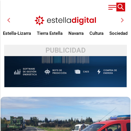
chevron_left
chevron_right
Estella-Lizarra
Tierra Estella
Navarra
Cultura
Sociedad
PUBLICIDAD