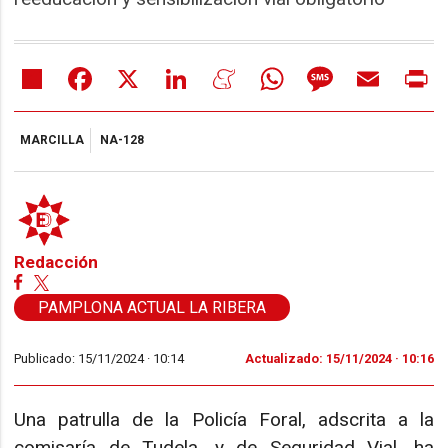
Share
Facebook
X
LinkedIn
Meneame
WhatsApp
Message
Email
Pr
MARCILLA
NA-128
Redacción
PAMPLONA ACTUAL LA RIBERA
Publicado: 15/11/2024 ·
10:14
Actualizado: 15/11/2024 · 10:16
Una patrulla de la Policía Foral, adscrita a la
comisaría de Tudela, y de Seguridad Vial, ha