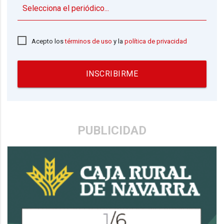
▼
Acepto los
términos de uso
y la
política de privacidad
INSCRIBIRME
PUBLICIDAD