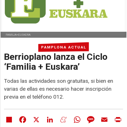
FAMILIA+EUSKERA
PAMPLONA ACTUAL
Berrioplano lanza el Ciclo
‘Familia + Euskara’
Todas las actividades son gratuitas, si bien en
varias de ellas es necesario hacer inscripción
previa en el teléfono 012.
Share
Facebook
X
LinkedIn
Meneame
WhatsApp
Message
Email
Pr