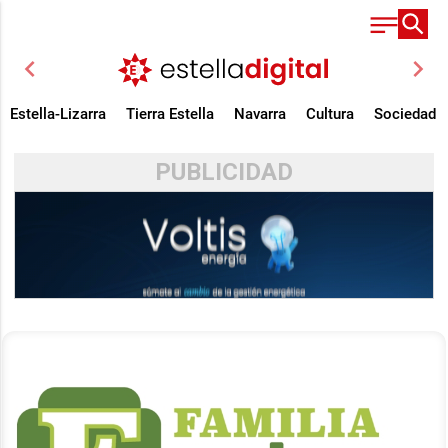
chevron_left
chevron_right
Estella-Lizarra
Tierra Estella
Navarra
Cultura
Sociedad
PUBLICIDAD