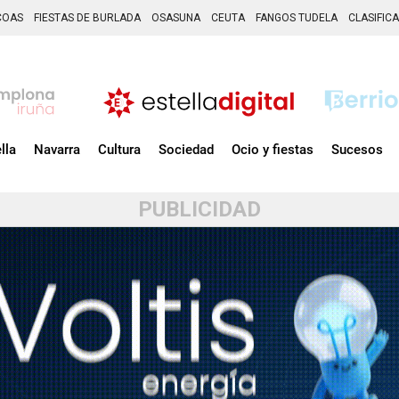
COAS
FIESTAS DE BURLADA
OSASUNA
CEUTA
FANGOS TUDELA
CLASIFIC
lla
Navarra
Cultura
Sociedad
Ocio y fiestas
Sucesos
PUBLICIDAD