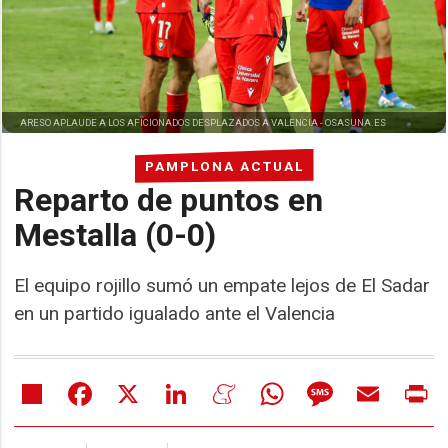
ARESO APLAUDE A LOS AFICIONADOS DESPLAZADOS A VALENCIA -
OSASUNA.ES
PAMPLONA ACTUAL
Reparto de puntos en
Mestalla (0-0)
El equipo rojillo sumó un empate lejos de El Sadar
en un partido igualado ante el Valencia
Share
Facebook
X
LinkedIn
Meneame
WhatsApp
Message
Email
Pr