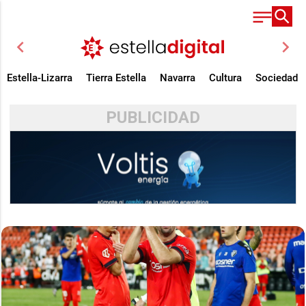
chevron_left
chevron_right
Estella-Lizarra
Tierra Estella
Navarra
Cultura
Sociedad
PUBLICIDAD