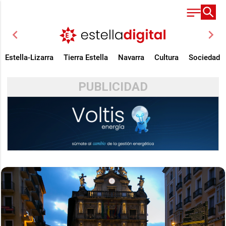
chevron_left
chevron_right
Estella-Lizarra
Tierra Estella
Navarra
Cultura
Sociedad
PUBLICIDAD