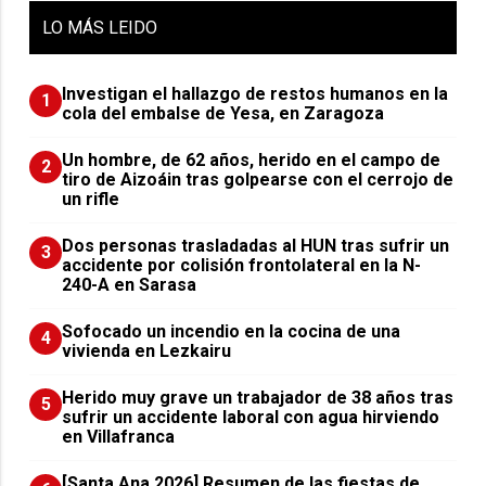
LO
MÁS LEIDO
Investigan el hallazgo de restos humanos en la
1
cola del embalse de Yesa, en Zaragoza
Un hombre, de 62 años, herido en el campo de
2
tiro de Aizoáin tras golpearse con el cerrojo de
un rifle
​Dos personas trasladadas al HUN tras sufrir un
3
accidente por colisión frontolateral en la N-
240-A en Sarasa
Sofocado un incendio en la cocina de una
4
vivienda en Lezkairu
Herido muy grave un trabajador de 38 años tras
5
sufrir un accidente laboral con agua hirviendo
en Villafranca
[Santa Ana 2026] Resumen de las fiestas de