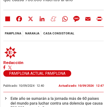
Share
Facebook
X
LinkedIn
Meneame
WhatsApp
Message
Email
Pr
PAMPLONA
NARANJA
CASA CONSISTORIAL
Redacción
PAMPLONA ACTUAL PAMPLONA
Publicado: 10/09/2024 ·
12:40
Actualizado: 10/09/2024 · 12:47
Este año se sumarán a la jornada más de 60 países
del mundo para luchar contra una dolencia que causa