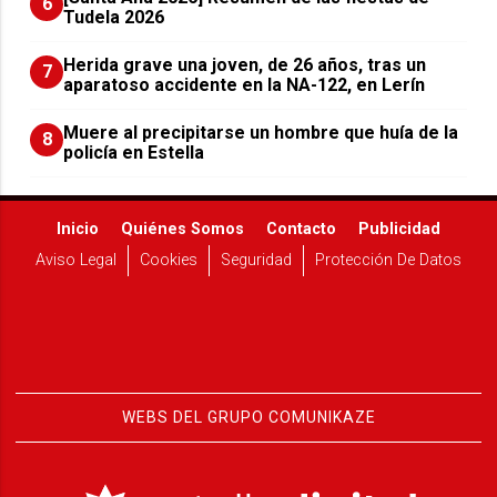
6
Tudela 2026
Herida grave una joven, de 26 años, tras un
7
aparatoso accidente en la NA-122, en Lerín
Muere al precipitarse un hombre que huía de la
8
policía en Estella
Inicio
Quiénes Somos
Contacto
Publicidad
Aviso Legal
Cookies
Seguridad
Protección De Datos
WEBS DEL GRUPO COMUNIKAZE