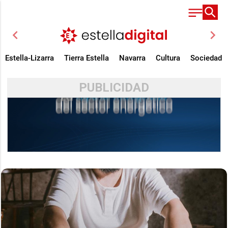
chevron_left
chevron_right
Estella-Lizarra
Tierra Estella
Navarra
Cultura
Sociedad
PUBLICIDAD