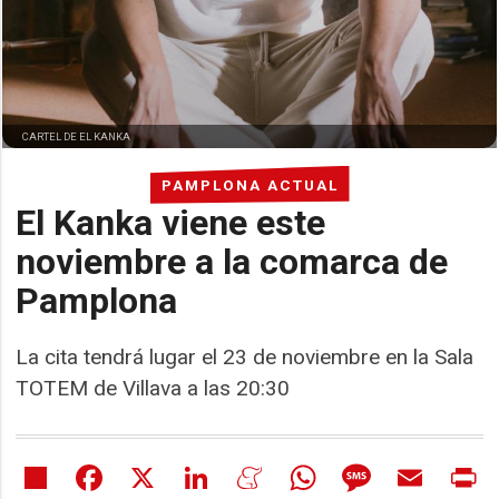
CARTEL DE EL KANKA
PAMPLONA ACTUAL
El Kanka viene este
noviembre a la comarca de
Pamplona
La cita tendrá lugar el 23 de noviembre en la Sala
TOTEM de Villava a las 20:30
Share
Facebook
X
LinkedIn
Meneame
WhatsApp
Message
Email
Pr