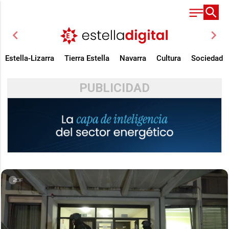
chevron_left
chevron_right
Estella-Lizarra
Tierra Estella
Navarra
Cultura
Sociedad
PUBLICIDAD