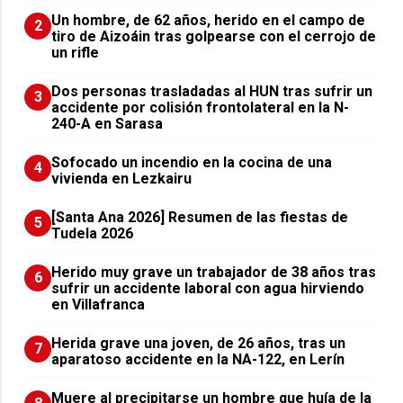
Un hombre, de 62 años, herido en el campo de
2
tiro de Aizoáin tras golpearse con el cerrojo de
un rifle
​Dos personas trasladadas al HUN tras sufrir un
3
accidente por colisión frontolateral en la N-
240-A en Sarasa
Sofocado un incendio en la cocina de una
4
vivienda en Lezkairu
[Santa Ana 2026] Resumen de las fiestas de
5
Tudela 2026
Herido muy grave un trabajador de 38 años tras
6
sufrir un accidente laboral con agua hirviendo
en Villafranca
Herida grave una joven, de 26 años, tras un
7
aparatoso accidente en la NA-122, en Lerín
Muere al precipitarse un hombre que huía de la