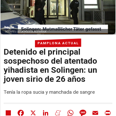
AGENTES DE LA POLICÍA ALEMANA
PAMPLONA ACTUAL
Detenido el principal
sospechoso del atentado
yihadista en Solingen: un
joven sirio de 26 años
Tenía la ropa sucia y manchada de sangre
Share
Facebook
X
LinkedIn
Meneame
WhatsApp
Message
Email
Pr