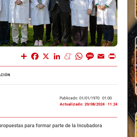
Share
Facebook
X
LinkedIn
Meneame
WhatsApp
Message
Email
Print
ACIÓN
Publicado: 01/01/1970 ·
01:00
Actualizado: 20/08/2024 · 11:24
propuestas para formar parte de la Incubadora