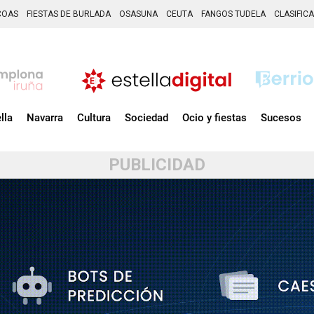
COAS
FIESTAS DE BURLADA
OSASUNA
CEUTA
FANGOS TUDELA
CLASIFIC
lla
Navarra
Cultura
Sociedad
Ocio y fiestas
Sucesos
PUBLICIDAD