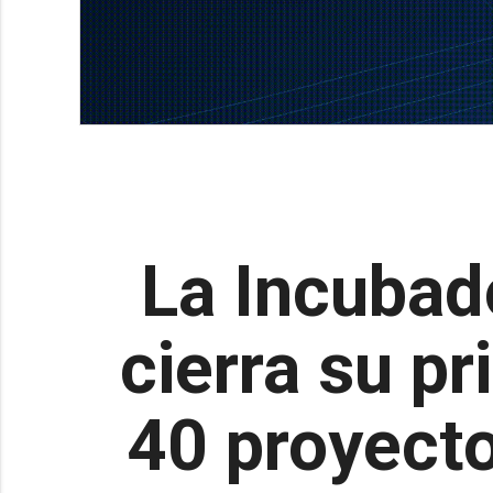
La Incubad
cierra su p
40 proyect