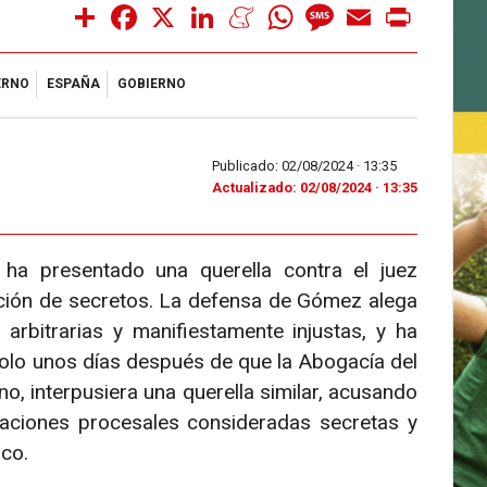
Share
Facebook
X
LinkedIn
Meneame
WhatsApp
Message
Email
Print
ERNO
ESPAÑA
GOBIERNO
Publicado: 02/08/2024 ·
13:35
Actualizado: 02/08/2024 · 13:35
a presentado una querella contra el juez
ación de secretos. La defensa de Gómez alega
rbitrarias y manifiestamente injustas, y ha
solo unos días después de que la Abogacía del
o, interpusiera una querella similar, acusando
tuaciones procesales consideradas secretas y
ico.