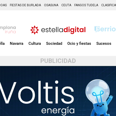
COAS
FIESTAS DE BURLADA
OSASUNA
CEUTA
FANGOS TUDELA
CLASIFIC
lla
Navarra
Cultura
Sociedad
Ocio y fiestas
Sucesos
PUBLICIDAD