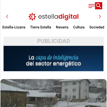
chevron_left
chevron_right
Estella-Lizarra
Tierra Estella
Navarra
Cultura
Sociedad
PUBLICIDAD