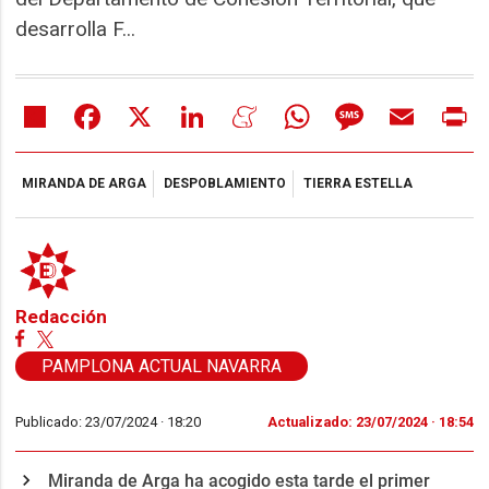
desarrolla F...
Share
Facebook
X
LinkedIn
Meneame
WhatsApp
Message
Email
Pr
MIRANDA DE ARGA
DESPOBLAMIENTO
TIERRA ESTELLA
Redacción
PAMPLONA ACTUAL NAVARRA
Publicado: 23/07/2024 ·
18:20
Actualizado: 23/07/2024 · 18:54
Miranda de Arga ha acogido esta tarde el primer