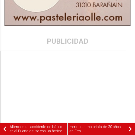
PUBLICIDAD
Atienden un accidente de tráfico
Herido un motorista de 30 años
en el Puerto de Iso con un herido
en Erro