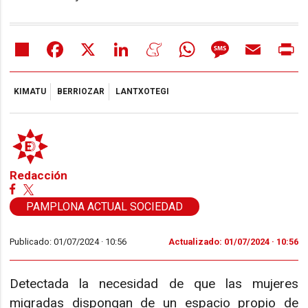
Share
Facebook
X
LinkedIn
Meneame
WhatsApp
Message
Email
Pr
KIMATU
BERRIOZAR
LANTXOTEGI
Redacción
PAMPLONA ACTUAL SOCIEDAD
Publicado: 01/07/2024 ·
10:56
Actualizado: 01/07/2024 · 10:56
Detectada la necesidad de que las mujeres
migradas dispongan de un espacio propio de