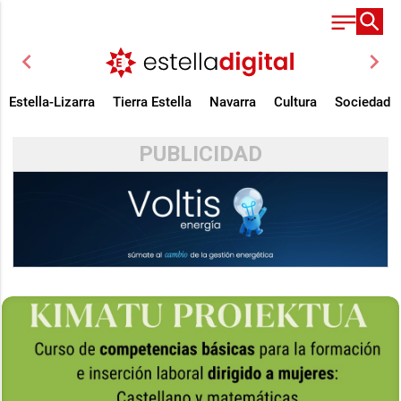
chevron_left
chevron_right
Estella-Lizarra
Tierra Estella
Navarra
Cultura
Sociedad
PUBLICIDAD