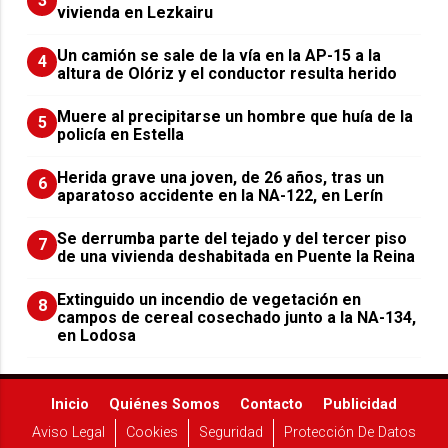
3
vivienda en Lezkairu
Un camión se sale de la vía en la AP-15 a la
4
altura de Olóriz y el conductor resulta herido
Muere al precipitarse un hombre que huía de la
5
policía en Estella
Herida grave una joven, de 26 años, tras un
6
aparatoso accidente en la NA-122, en Lerín
Se derrumba parte del tejado y del tercer piso
7
de una vivienda deshabitada en Puente la Reina
Extinguido un incendio de vegetación en
8
campos de cereal cosechado junto a la NA-134,
en Lodosa
Inicio
Quiénes Somos
Contacto
Publicidad
Aviso Legal
Cookies
Seguridad
Protección De Datos