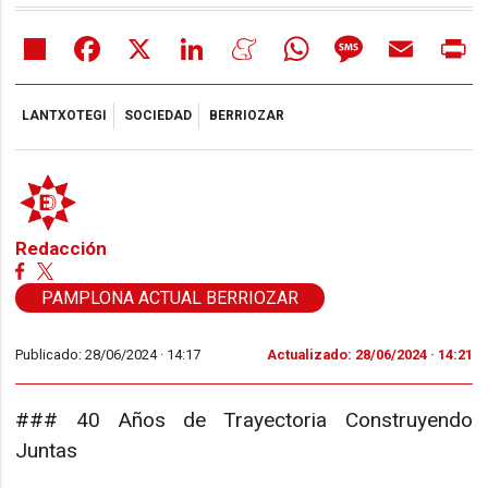
Share
Facebook
X
LinkedIn
Meneame
WhatsApp
Message
Email
Pr
LANTXOTEGI
SOCIEDAD
BERRIOZAR
Redacción
PAMPLONA ACTUAL BERRIOZAR
Publicado: 28/06/2024 ·
14:17
Actualizado: 28/06/2024 · 14:21
### 40 Años de Trayectoria Construyendo
Juntas