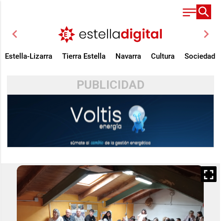
chevron_left
chevron_right
Estella-Lizarra
Tierra Estella
Navarra
Cultura
Sociedad
PUBLICIDAD