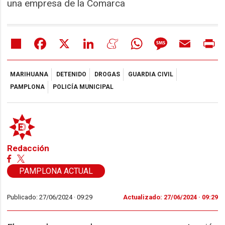
una empresa de la Comarca
Share
Facebook
X
LinkedIn
Meneame
WhatsApp
Message
Email
Pr
MARIHUANA
DETENIDO
DROGAS
GUARDIA CIVIL
PAMPLONA
POLICÍA MUNICIPAL
Redacción
PAMPLONA ACTUAL
Publicado: 27/06/2024 ·
09:29
Actualizado: 27/06/2024 · 09:29