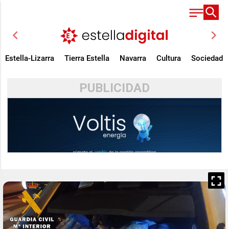
chevron_left
chevron_right
Estella-Lizarra
Tierra Estella
Navarra
Cultura
Sociedad
PUBLICIDAD