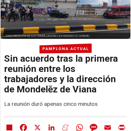
UNA PROTESTA DE LOS TRABAJADORES EN MONDEL?Z (VIANA)
PAMPLONA ACTUAL
Sin acuerdo tras la primera
reunión entre los
trabajadores y la dirección
de Mondelēz de Viana
La reunión duró apenas cinco minutos
Share
Facebook
X
LinkedIn
Meneame
WhatsApp
Message
Email
Pr