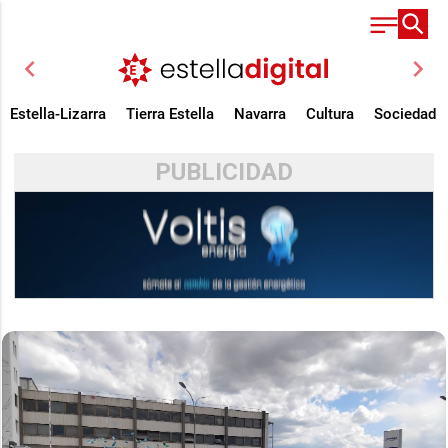
chevron_left
chevron_right
Estella-Lizarra
Tierra Estella
Navarra
Cultura
Sociedad
PUBLICIDAD