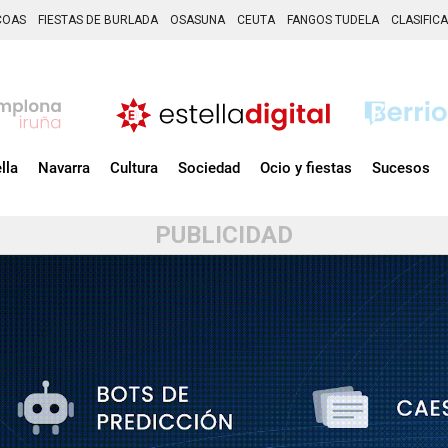
COAS
FIESTAS DE BURLADA
OSASUNA
CEUTA
FANGOS TUDELA
CLASIFIC
lla
Navarra
Cultura
Sociedad
Ocio y fiestas
Sucesos
PUBLICIDAD