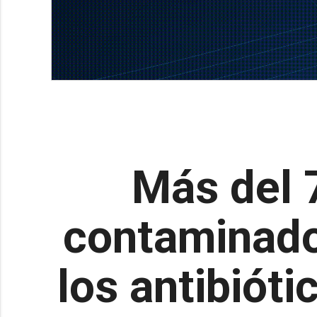
Más del 7
contaminado 
los antibiót