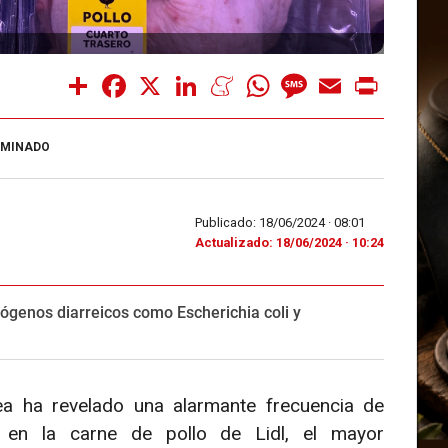
Share
Facebook
X
LinkedIn
Meneame
WhatsApp
Message
Email
Print
AMINADO
Publicado: 18/06/2024 ·
08:01
Actualizado: 18/06/2024 · 10:24
tógenos diarreicos como Escherichia coli y
ea ha revelado una alarmante frecuencia de
s en la carne de pollo de Lidl, el mayor