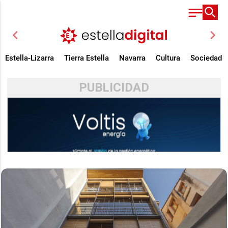
chevron_left
chevron_right
Estella-Lizarra
Tierra Estella
Navarra
Cultura
Sociedad
PUBLICIDAD