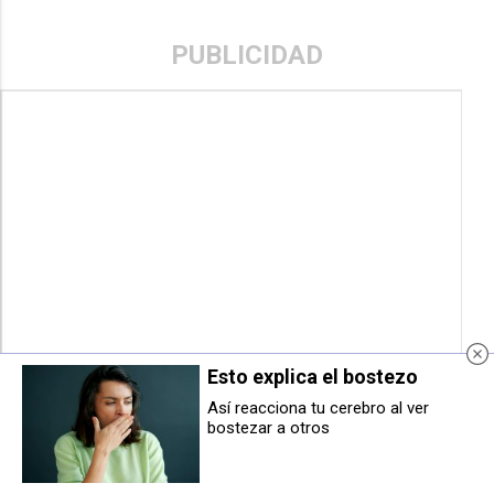
PUBLICIDAD
Esto explica el bostezo
Así reacciona tu cerebro al ver
bostezar a otros
Los pacientes en vigilancia activa
El barrio de San Jorge se prepara
de cáncer de próstata tienen una
para imaginar su transformación
supervivencia superior al 99% en
con la jornada titulada ‘Mirando al
una década
futuro del barrio'