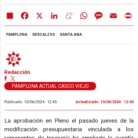
Share
Facebook
X
LinkedIn
Meneame
WhatsApp
Message
Email
Pr
PAMPLONA
DESCALZOS
SANTA ANA
Redacción
PAMPLONA ACTUAL CASCO VIEJO
Publicado: 10/06/2024 ·
12:45
Actualizado: 10/06/2024 · 12:45
La aprobación en Pleno el pasado jueves de la
modificación presupuestaria vinculada a los
remanentes de tesorería ha ampliado la cuantía