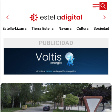
chevron_left
chevron_right
Estella-Lizarra
Tierra Estella
Navarra
Cultura
Sociedad
PUBLICIDAD