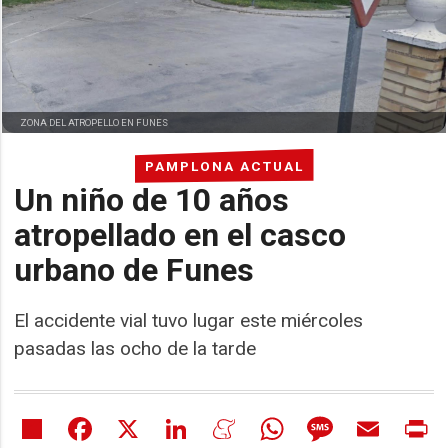
ZONA DEL ATROPELLO EN FUNES
PAMPLONA ACTUAL
Un niño de 10 años
atropellado en el casco
urbano de Funes
El accidente vial tuvo lugar este miércoles
pasadas las ocho de la tarde
Share
Facebook
X
LinkedIn
Meneame
WhatsApp
Message
Email
Pr