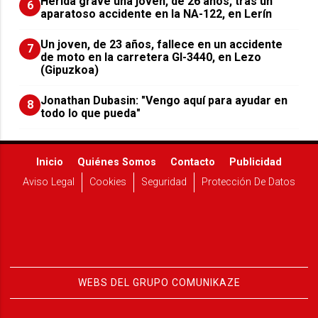
Herida grave una joven, de 26 años, tras un
6
aparatoso accidente en la NA-122, en Lerín
Un joven, de 23 años, fallece en un accidente
7
de moto en la carretera GI-3440, en Lezo
(Gipuzkoa)
Jonathan Dubasin: "Vengo aquí para ayudar en
8
todo lo que pueda"
Inicio
Quiénes Somos
Contacto
Publicidad
Aviso Legal
Cookies
Seguridad
Protección De Datos
WEBS DEL GRUPO COMUNIKAZE