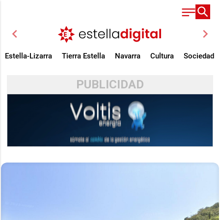
chevron_left
chevron_right
Estella-Lizarra
Tierra Estella
Navarra
Cultura
Sociedad
PUBLICIDAD