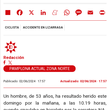
Share
Facebook
X
LinkedIn
Meneame
WhatsApp
Message
Email
Pr
CICLISTA
ACCIDENTE EN LIZARRAGA
Redacción
PAMPLONA ACTUAL ZONA NORTE
Publicado: 02/06/2024 ·
17:57
Actualizado: 02/06/2024 · 17:57
Un hombre, de 53 años, ha resultado herido este
domingo por la mañana, a las 10.19 horas,
cuando circulaba en bicicleta por la carretera NA-