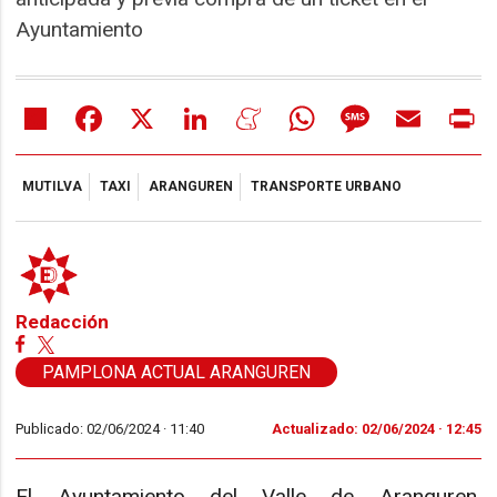
Ayuntamiento
Share
Facebook
X
LinkedIn
Meneame
WhatsApp
Message
Email
Pr
MUTILVA
TAXI
ARANGUREN
TRANSPORTE URBANO
Redacción
PAMPLONA ACTUAL ARANGUREN
Publicado: 02/06/2024 ·
11:40
Actualizado: 02/06/2024 · 12:45
El Ayuntamiento del Valle de Aranguren,