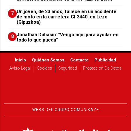
Un joven, de 23 años, fallece en un accidente
7
de moto en la carretera GI-3440, en Lezo
(Gipuzkoa)
Jonathan Dubasin: "Vengo aquí para ayudar en
8
todo lo que pueda"
Inicio
Quiénes Somos
Contacto
Publicidad
Aviso Legal
Cookies
Seguridad
Protección De Datos
WEBS DEL GRUPO COMUNIKAZE