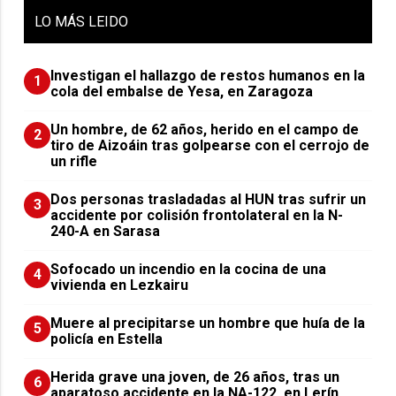
LO
MÁS LEIDO
Investigan el hallazgo de restos humanos en la
1
cola del embalse de Yesa, en Zaragoza
Un hombre, de 62 años, herido en el campo de
2
tiro de Aizoáin tras golpearse con el cerrojo de
un rifle
​Dos personas trasladadas al HUN tras sufrir un
3
accidente por colisión frontolateral en la N-
240-A en Sarasa
Sofocado un incendio en la cocina de una
4
vivienda en Lezkairu
Muere al precipitarse un hombre que huía de la
5
policía en Estella
Herida grave una joven, de 26 años, tras un
6
aparatoso accidente en la NA-122, en Lerín