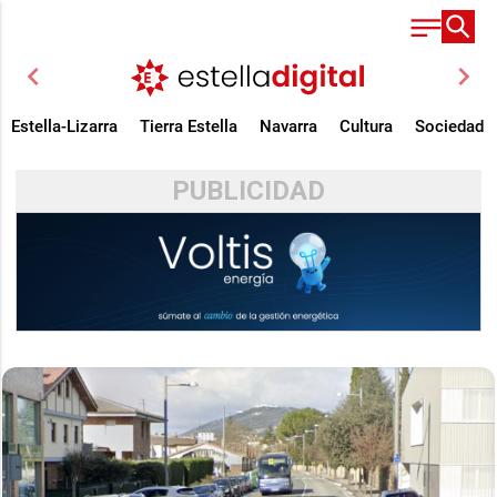
chevron_left
chevron_right
Estella-Lizarra
Tierra Estella
Navarra
Cultura
Sociedad
PUBLICIDAD