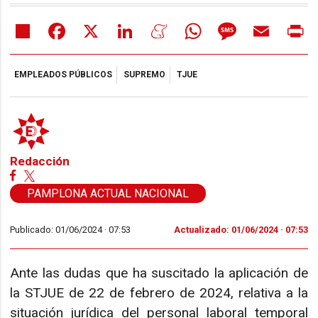
Share
Facebook
X
LinkedIn
Meneame
WhatsApp
Message
Email
Pr
EMPLEADOS PÚBLICOS
SUPREMO
TJUE
Redacción
PAMPLONA ACTUAL NACIONAL
Publicado: 01/06/2024 ·
07:53
Actualizado: 01/06/2024 · 07:53
Ante las dudas que ha suscitado la aplicación de
la STJUE de 22 de febrero de 2024, relativa a la
situación jurídica del personal laboral temporal