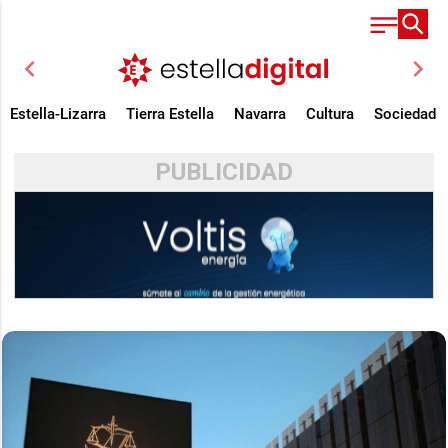
chevron_left
chevron_right
Estella-Lizarra
Tierra Estella
Navarra
Cultura
Sociedad
PUBLICIDAD