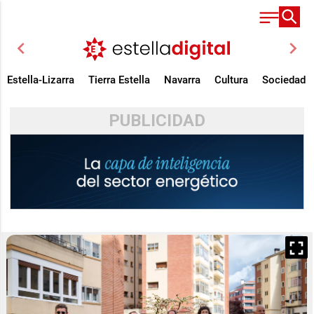
chevron_left
chevron_right
Estella-Lizarra
Tierra Estella
Navarra
Cultura
Sociedad
PUBLICIDAD