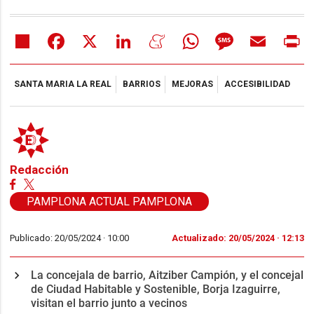
Share
Facebook
X
LinkedIn
Meneame
WhatsApp
Message
Email
Pr
SANTA MARIA LA REAL
BARRIOS
MEJORAS
ACCESIBILIDAD
Redacción
PAMPLONA ACTUAL PAMPLONA
Publicado: 20/05/2024 ·
10:00
Actualizado: 20/05/2024 · 12:13
La concejala de barrio, Aitziber Campión, y el concejal
de Ciudad Habitable y Sostenible, Borja Izaguirre,
visitan el barrio junto a vecinos