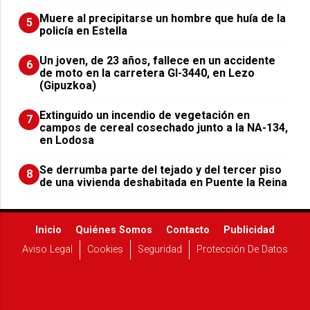
Muere al precipitarse un hombre que huía de la
5
policía en Estella
Un joven, de 23 años, fallece en un accidente
6
de moto en la carretera GI-3440, en Lezo
(Gipuzkoa)
Extinguido un incendio de vegetación en
7
campos de cereal cosechado junto a la NA-134,
en Lodosa
Se derrumba parte del tejado y del tercer piso
8
de una vivienda deshabitada en Puente la Reina
Inicio
Quiénes Somos
Contacto
Publicidad
Aviso Legal
Cookies
Seguridad
Protección De Datos