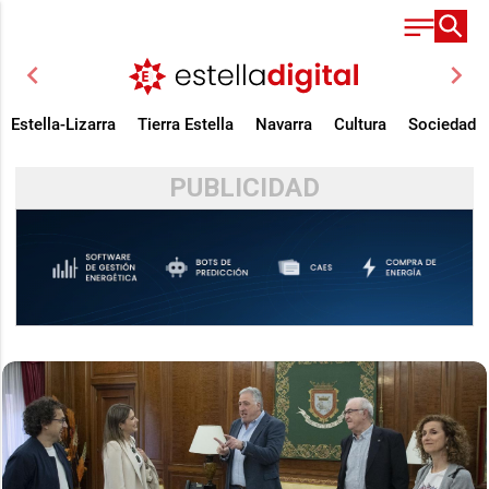
chevron_left
chevron_right
Estella-Lizarra
Tierra Estella
Navarra
Cultura
Sociedad
PUBLICIDAD