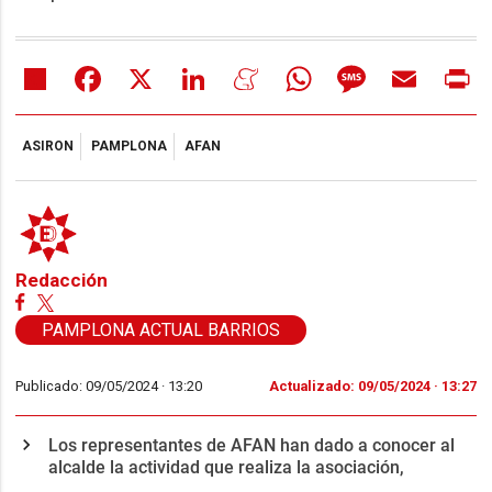
Share
Facebook
X
LinkedIn
Meneame
WhatsApp
Message
Email
Pr
ASIRON
PAMPLONA
AFAN
Redacción
PAMPLONA ACTUAL BARRIOS
Publicado: 09/05/2024 ·
13:20
Actualizado: 09/05/2024 · 13:27
Los representantes de AFAN han dado a conocer al
alcalde la actividad que realiza la asociación,