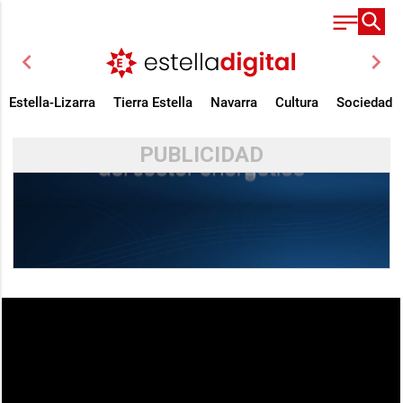
chevron_left
chevron_right
Estella-Lizarra
Tierra Estella
Navarra
Cultura
Sociedad
PUBLICIDAD