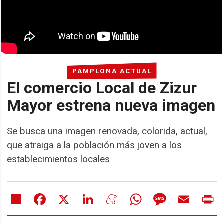
PAMPLONA ACTUAL
El comercio Local de Zizur
Mayor estrena nueva imagen
Se busca una imagen renovada, colorida, actual,
que atraiga a la población más joven a los
establecimientos locales
Share
Facebook
X
LinkedIn
Meneame
WhatsApp
Message
Email
Pr