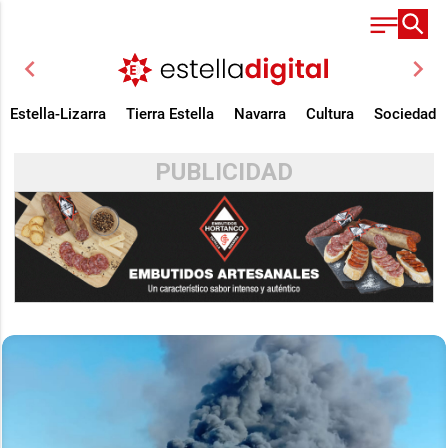
chevron_left
chevron_right
Estella-Lizarra
Tierra Estella
Navarra
Cultura
Sociedad
PUBLICIDAD