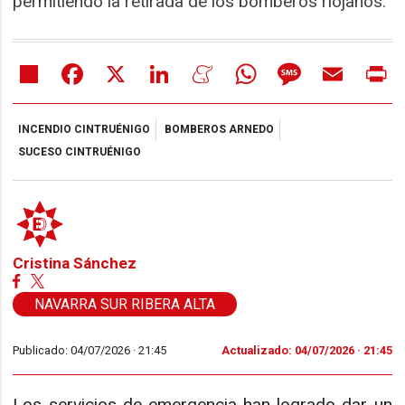
permitiendo la retirada de los bomberos riojanos.
Share
Facebook
X
LinkedIn
Meneame
WhatsApp
Message
Email
Pr
INCENDIO CINTRUÉNIGO
BOMBEROS ARNEDO
SUCESO CINTRUÉNIGO
Cristina Sánchez
NAVARRA SUR RIBERA ALTA
Publicado: 04/07/2026 ·
21:45
Actualizado: 04/07/2026 · 21:45
Los servicios de emergencia han logrado dar un