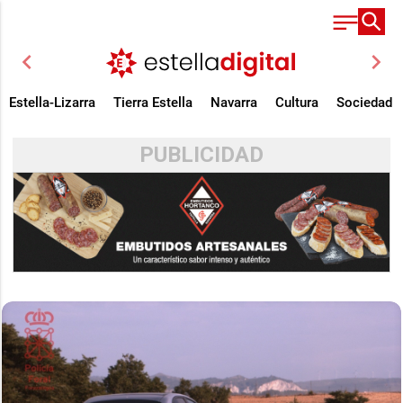
chevron_left
chevron_right
Estella-Lizarra
Tierra Estella
Navarra
Cultura
Sociedad
PUBLICIDAD