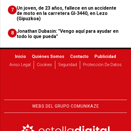
Un joven, de 23 años, fallece en un accidente
7
de moto en la carretera GI-3440, en Lezo
(Gipuzkoa)
Jonathan Dubasin: "Vengo aquí para ayudar en
8
todo lo que pueda"
Inicio
Quiénes Somos
Contacto
Publicidad
Aviso Legal
Cookies
Seguridad
Protección De Datos
WEBS DEL GRUPO COMUNIKAZE