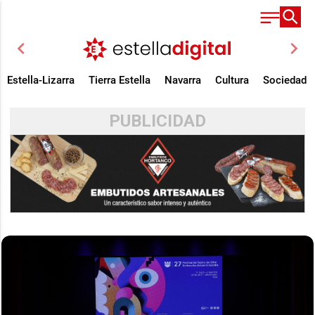
chevron_left
chevron_right
Estella-Lizarra
Tierra Estella
Navarra
Cultura
Sociedad
PUBLICIDAD