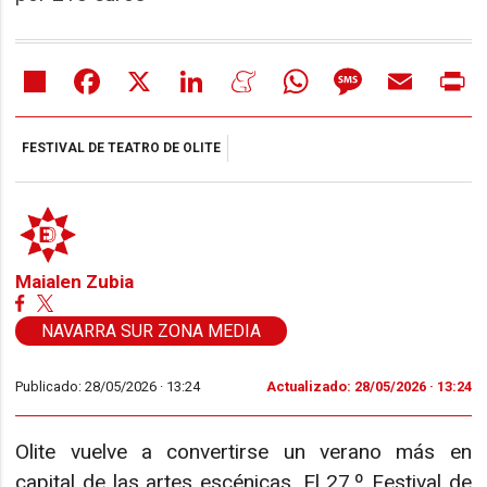
Share
Facebook
X
LinkedIn
Meneame
WhatsApp
Message
Email
Pr
FESTIVAL DE TEATRO DE OLITE
Maialen Zubia
NAVARRA SUR ZONA MEDIA
Publicado: 28/05/2026 ·
13:24
Actualizado: 28/05/2026 · 13:24
Olite vuelve a convertirse un verano más en
capital de las artes escénicas. El 27.º Festival de