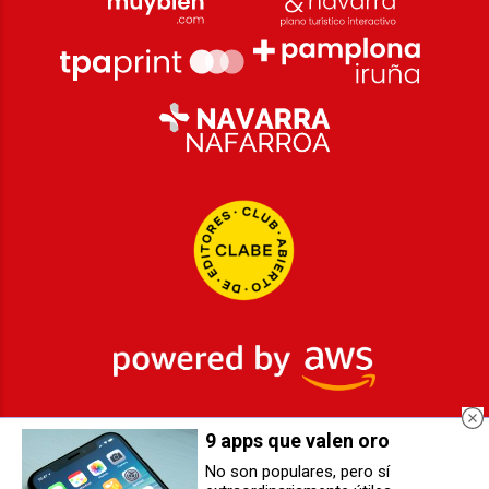
9 apps que valen oro
2026
© Grupo Comunikaze
No son populares, pero sí