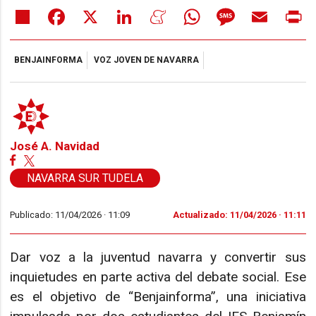
Share
Facebook
X
LinkedIn
Meneame
WhatsApp
Message
Email
Pr
BENJAINFORMA
VOZ JOVEN DE NAVARRA
José A. Navidad
NAVARRA SUR TUDELA
Publicado: 11/04/2026 ·
11:09
Actualizado: 11/04/2026 · 11:11
Dar voz a la juventud navarra y convertir sus
inquietudes en parte activa del debate social. Ese
es el objetivo de “Benjainforma”, una iniciativa