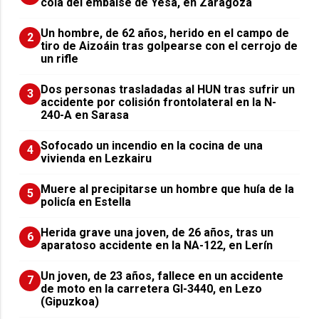
cola del embalse de Yesa, en Zaragoza
Un hombre, de 62 años, herido en el campo de
2
tiro de Aizoáin tras golpearse con el cerrojo de
un rifle
​Dos personas trasladadas al HUN tras sufrir un
3
accidente por colisión frontolateral en la N-
240-A en Sarasa
Sofocado un incendio en la cocina de una
4
vivienda en Lezkairu
Muere al precipitarse un hombre que huía de la
5
policía en Estella
Herida grave una joven, de 26 años, tras un
6
aparatoso accidente en la NA-122, en Lerín
Un joven, de 23 años, fallece en un accidente
7
de moto en la carretera GI-3440, en Lezo
(Gipuzkoa)