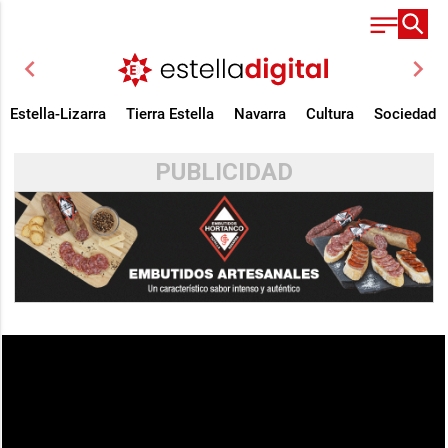
chevron_left
chevron_right
Estella-Lizarra
Tierra Estella
Navarra
Cultura
Sociedad
PUBLICIDAD