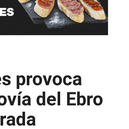
es provoca
ovía del Ebro
orada