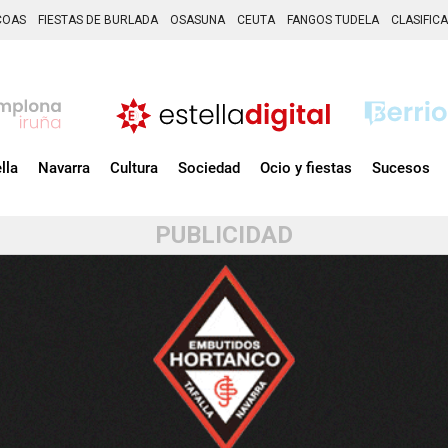
COAS
FIESTAS DE BURLADA
OSASUNA
CEUTA
FANGOS TUDELA
CLASIFIC
lla
Navarra
Cultura
Sociedad
Ocio y fiestas
Sucesos
PUBLICIDAD