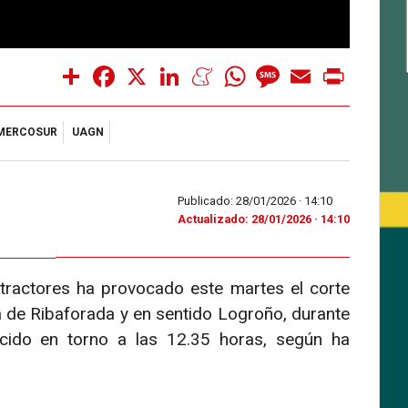
Share
Facebook
X
LinkedIn
Meneame
WhatsApp
Message
Email
Print
MERCOSUR
UAGN
Publicado: 28/01/2026 ·
14:10
Actualizado: 28/01/2026 · 14:10
tractores ha provocado este martes el corte
ura de Ribaforada y en sentido Logroño, durante
cido en torno a las 12.35 horas, según ha