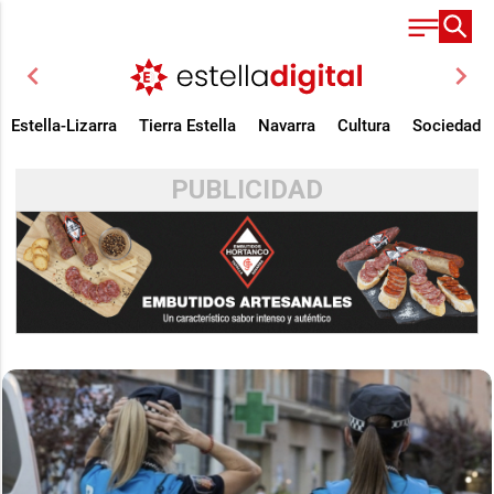
chevron_left
chevron_right
Estella-Lizarra
Tierra Estella
Navarra
Cultura
Sociedad
PUBLICIDAD