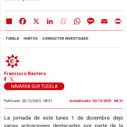
Share
Facebook
X
LinkedIn
Meneame
WhatsApp
Message
Email
Pr
TUDELA
HURTOS
CONDUCTOR INVESTIGADO
Francisco Bastero
NAVARRA SUR TUDELA
Publicado: 02/12/2025 ·
08:31
Actualizado: 02/12/2025 · 08:31
La jornada de este lunes 1 de diciembre dejó
varias actuaciones destacadas por parte de la