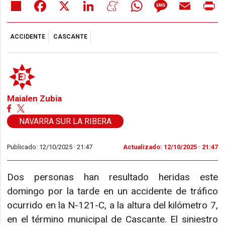
Share
Facebook
X
LinkedIn
Meneame
WhatsApp
Message
Email
Pr
ACCIDENTE
CASCANTE
Maialen Zubia
NAVARRA SUR LA RIBERA
Publicado: 12/10/2025 ·
21:47
Actualizado: 12/10/2025 · 21:47
Dos personas han resultado heridas este
domingo por la tarde en un accidente de tráfico
ocurrido en la N-121-C, a la altura del kilómetro 7,
en el término municipal de Cascante. El siniestro