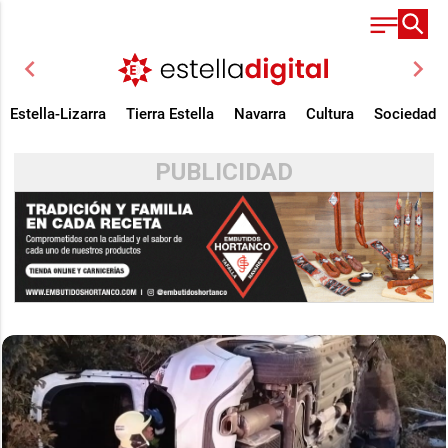
chevron_left
chevron_right
Estella-Lizarra
Tierra Estella
Navarra
Cultura
Sociedad
PUBLICIDAD