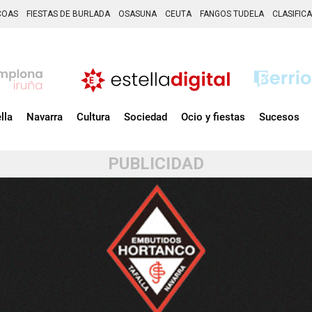
COAS
FIESTAS DE BURLADA
OSASUNA
CEUTA
FANGOS TUDELA
CLASIFIC
lla
Navarra
Cultura
Sociedad
Ocio y fiestas
Sucesos
PUBLICIDAD