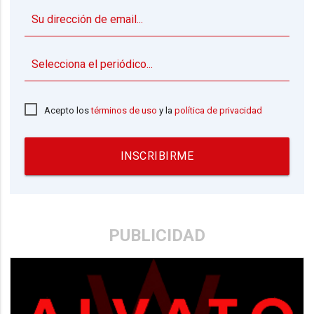
▼
Acepto los
términos de uso
y la
política de privacidad
INSCRIBIRME
PUBLICIDAD