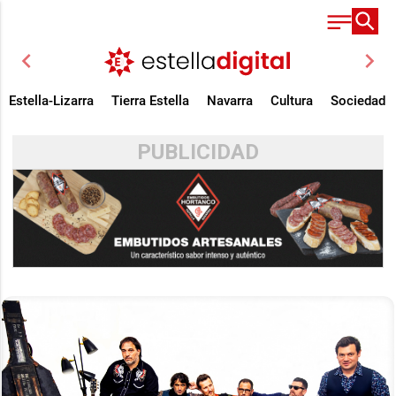
chevron_left
chevron_right
Estella-Lizarra
Tierra Estella
Navarra
Cultura
Sociedad
PUBLICIDAD