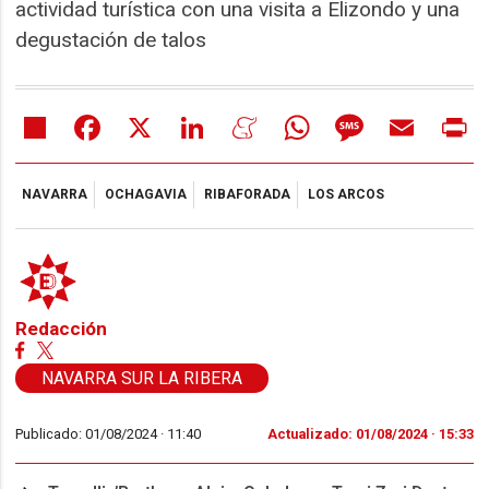
actividad turística con una visita a Elizondo y una
degustación de talos
Share
Facebook
X
LinkedIn
Meneame
WhatsApp
Message
Email
Pr
NAVARRA
OCHAGAVIA
RIBAFORADA
LOS ARCOS
Redacción
NAVARRA SUR LA RIBERA
Publicado: 01/08/2024 ·
11:40
Actualizado: 01/08/2024 · 15:33