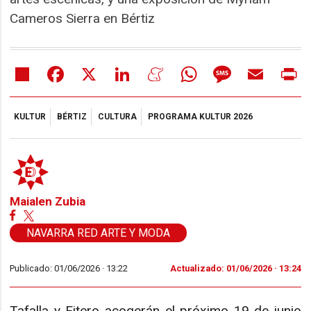
Cameros Sierra en Bértiz
Share
Facebook
X
LinkedIn
Meneame
WhatsApp
Message
Email
Pr
KULTUR
BÉRTIZ
CULTURA
PROGRAMA KULTUR 2026
Maialen Zubia
NAVARRA RED ARTE Y MODA
Publicado: 01/06/2026 ·
13:22
Actualizado: 01/06/2026 · 13:24
Tafalla y Fitero acogerán el próximo 19 de junio