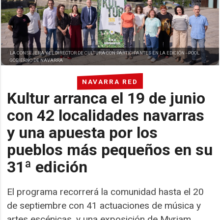
LA CONSEJERA Y EL DIRECTOR DE CULTURA CON PARTICIPANTES EN LA EDICIÓN -
POOL
GOBIERNO DE NAVARRA
NAVARRA RED
Kultur arranca el 19 de junio
con 42 localidades navarras
y una apuesta por los
pueblos más pequeños en su
31ª edición
El programa recorrerá la comunidad hasta el 20
de septiembre con 41 actuaciones de música y
artes escénicas, y una exposición de Myriam