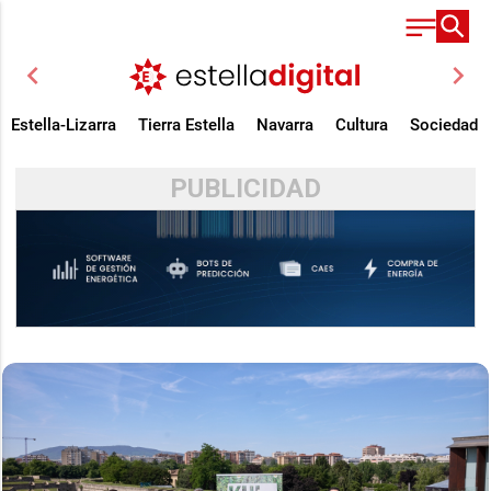
chevron_left
chevron_right
Estella-Lizarra
Tierra Estella
Navarra
Cultura
Sociedad
PUBLICIDAD