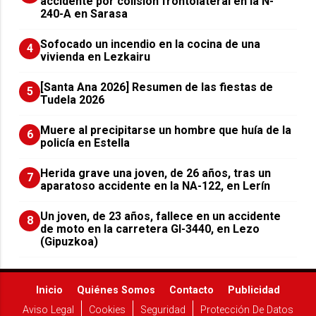
accidente por colisión frontolateral en la N-
240-A en Sarasa
Sofocado un incendio en la cocina de una
4
vivienda en Lezkairu
[Santa Ana 2026] Resumen de las fiestas de
5
Tudela 2026
Muere al precipitarse un hombre que huía de la
6
policía en Estella
Herida grave una joven, de 26 años, tras un
7
aparatoso accidente en la NA-122, en Lerín
Un joven, de 23 años, fallece en un accidente
8
de moto en la carretera GI-3440, en Lezo
(Gipuzkoa)
Inicio
Quiénes Somos
Contacto
Publicidad
Aviso Legal
Cookies
Seguridad
Protección De Datos