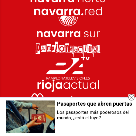
Pasaportes que abren puertas
Los pasaportes más poderosos del
mundo, ¿está el tuyo?
Diecisiete municipios de la
Berriozar acoge este sábado una
comarca firman un protocolo para
velada benéfica de boxeo amateur
coordinar los servicios del área
con destino solidario a Cuba
metropolitana