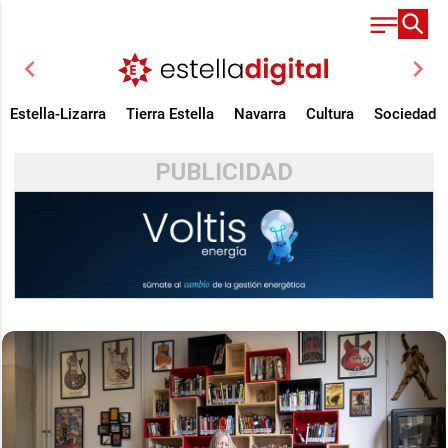
chevron_left
chevron_right
Estella-Lizarra
Tierra Estella
Navarra
Cultura
Sociedad
PUBLICIDAD