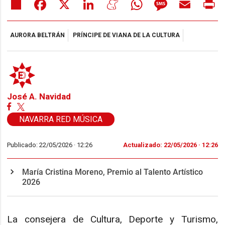
Share
Facebook
X
LinkedIn
Meneame
WhatsApp
Message
Email
Pr
AURORA BELTRÁN
PRÍNCIPE DE VIANA DE LA CULTURA
José A. Navidad
NAVARRA RED MÚSICA
Publicado: 22/05/2026 ·
12:26
Actualizado: 22/05/2026 · 12:26
María Cristina Moreno, Premio al Talento Artístico
2026
La consejera de Cultura, Deporte y Turismo,