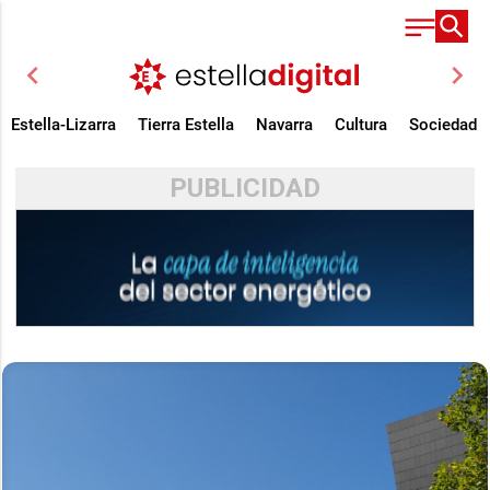
chevron_left
chevron_right
Estella-Lizarra
Tierra Estella
Navarra
Cultura
Sociedad
PUBLICIDAD