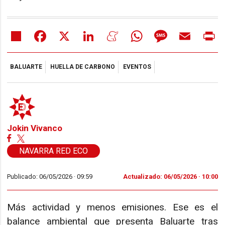
Share
Facebook
X
LinkedIn
Meneame
WhatsApp
Message
Email
Pr
BALUARTE
HUELLA DE CARBONO
EVENTOS
Jokin Vivanco
NAVARRA RED ECO
Publicado: 06/05/2026 ·
09:59
Actualizado: 06/05/2026 · 10:00
Más actividad y menos emisiones. Ese es el
balance ambiental que presenta Baluarte tras